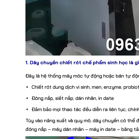
1. Dây chuyền chiết rót chế phẩm sinh học là g
Đây là hệ thống máy móc tự động hoặc bán tự độn
Chiết rót dung dịch vi sinh, men, enzyme, probi
Đóng nắp, siết nắp, dán nhãn, in date
Đảm bảo mọi thao tác đều diễn ra liên tục, chín
Tùy vào năng suất và quy mô, dây chuyền có thể 
đóng nắp – máy dán nhãn – máy in date – băng tải