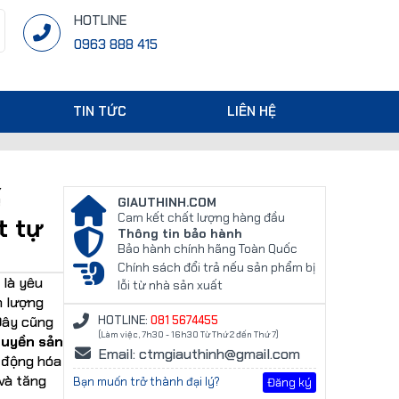
HOTLINE
0963 888 415
TIN TỨC
LIÊN HỆ
ế
GIAUTHINH.COM
Cam kết chất lượng hàng đầu
t tự
Thông tin bảo hành
Bảo hành chính hãng Toàn Quốc
Chính sách đổi trả nếu sản phẩm bị
 là yêu
lỗi từ nhà sản xuất
h lượng
 Đây cũng
HOTLINE:
081 5674455
(Làm việc, 7h30 - 16h30 Từ Thứ 2 đến Thứ 7)
huyền sản
Email: ctmgiauthinh@gmail.com
 động hóa
và tăng
Bạn muốn trở thành đại lý?
Đăng ký