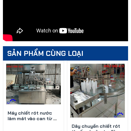
SẢN PHẨM CÙNG LOẠI
Máy chiết rót nước
làm mát vào can từ 5
lít đến 10 lít
Dây chuyền chiết rót