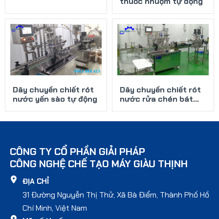
thuốc nhuộm tự động
Dây chuyền chiết rót
Dây chuyền chiết rót
nước yến sào tự động
nước rửa chén bát
bốn vòi
CÔNG TY CỔ PHẦN GIẢI PHÁP
CÔNG NGHỆ CHẾ TẠO MÁY GIÀU THỊNH
ĐỊA CHỈ
31 Đường Nguyễn Thị Thử, Xã Bà Điểm, Thành Phố Hồ
Chí Minh, Việt Nam