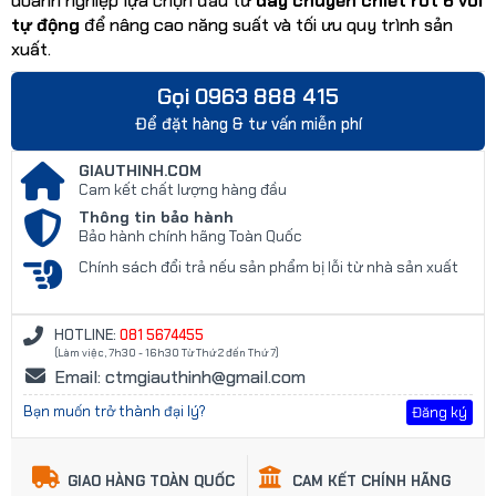
doanh nghiệp lựa chọn đầu tư
dây chuyền chiết rót 6 vòi
tự động
để nâng cao năng suất và tối ưu quy trình sản
xuất.
Gọi 0963 888 415
Để đặt hàng & tư vấn miễn phí
GIAUTHINH.COM
Cam kết chất lượng hàng đầu
Thông tin bảo hành
Bảo hành chính hãng Toàn Quốc
Chính sách đổi trả nếu sản phẩm bị lỗi từ nhà sản xuất
HOTLINE:
081 5674455
(Làm việc, 7h30 - 16h30 Từ Thứ 2 đến Thứ 7)
Email: ctmgiauthinh@gmail.com
Bạn muốn trở thành đại lý?
Đăng ký
GIAO HÀNG TOÀN QUỐC
CAM KẾT CHÍNH HÃNG