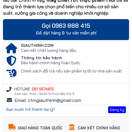
lâu dài. Chính vì vậy,
máy chiết rót thực phẩm 1 vòi
đã và
đang trở thành lựa chọn phổ biến cho nhiều cơ sở sản
xuất, xưởng gia công và doanh nghiệp khởi nghiệp.
Gọi 0963 888 415
Để đặt hàng & tư vấn miễn phí
GIAUTHINH.COM
Cam kết chất lượng hàng đầu
Thông tin bảo hành
Bảo hành chính hãng Toàn Quốc
Chính sách đổi trả nếu sản phẩm bị lỗi từ nhà sản xuất
HOTLINE:
081 5674455
(Làm việc, 7h30 - 16h30 Từ Thứ 2 đến Thứ 7)
Email: ctmgiauthinh@gmail.com
Bạn muốn trở thành đại lý?
Đăng ký
GIAO HÀNG TOÀN QUỐC
CAM KẾT CHÍNH HÃNG