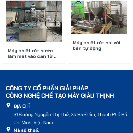
Máy chiết rót hai vòi
bán tự động
Máy chiết rót nước
làm mát vào can từ 5
lít đến 10 lít
CÔNG TY CỔ PHẦN GIẢI PHÁP
CÔNG NGHỆ CHẾ TẠO MÁY GIÀU THỊNH
ĐỊA CHỈ
31 Đường Nguyễn Thị Thử, Xã Bà Điểm, Thành Phố Hồ
Chí Minh, Việt Nam
Mã số thuế: