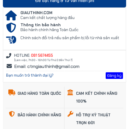
Để đặt hàng & tư vấn miễn phí
GIAUTHINH.COM
Cam kết chất lượng hàng đầu
Thông tin bảo hành
Bảo hành chính hãng Toàn Quốc
Chính sách đổi trả nếu sản phẩm bị lỗi từ nhà sản xuất
HOTLINE:
081 5674455
(Làm việc, 7h30 - 16h30 Từ Thứ 2 đến Thứ 7)
Email: ctmgiauthinh@gmail.com
Bạn muốn trở thành đại lý?
Đăng ký
GIAO HÀNG TOÀN QUỐC
CAM KẾT CHÍNH HÃNG
100%
BẢO HÀNH CHÍNH HÃNG
HỖ TRỢ KỸ THUẬT
TRỌN ĐỜI