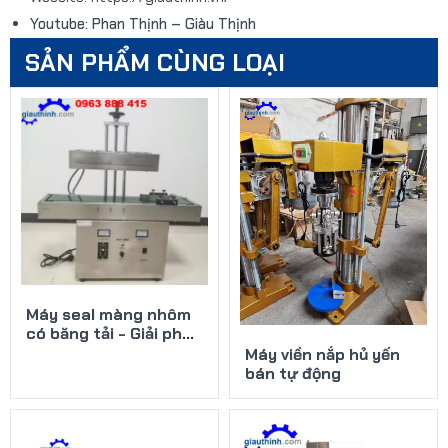
Youtube: Phan Thịnh – Giàu Thịnh
SẢN PHẨM CÙNG LOẠI
Máy seal màng nhôm
có băng tải - Giải pháp
đóng gói tốc độ
Máy viền nắp hủ yến
bán tự động