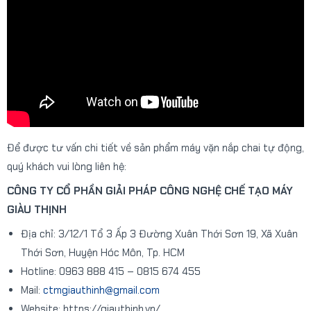
Để được tư vấn chi tiết về sản phẩm máy vặn nắp chai tự động,
quý khách vui lòng liên hệ:
CÔNG TY CỔ PHẦN GIẢI PHÁP CÔNG NGHỆ CHẾ TẠO MÁY
GIÀU THỊNH
Địa chỉ: 3/12/1 Tổ 3 Ấp 3 Đường Xuân Thới Sơn 19, Xã Xuân
Thới Sơn, Huyện Hóc Môn, Tp. HCM
Hotline: 0963 888 415 – 0815 674 455
Mail:
ctmgiauthinh@gmail.com
Website: https://giauthinh.vn/