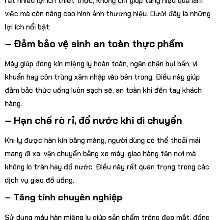
rất nhiều lợi ích thiết thực, không chỉ giúp tăng hiệu quả làm
việc mà còn nâng cao hình ảnh thương hiệu. Dưới đây là những
lợi ích nổi bật:
– Đảm bảo vệ sinh an toàn thực phẩm
Máy giúp đóng kín miệng ly hoàn toàn, ngăn chặn bụi bẩn, vi
khuẩn hay côn trùng xâm nhập vào bên trong. Điều này giúp
đảm bảo thức uống luôn sạch sẽ, an toàn khi đến tay khách
hàng.
– Hạn chế rò rỉ, đổ nước khi di chuyển
Khi ly được hàn kín bằng màng, người dùng có thể thoải mái
mang đi xa, vận chuyển bằng xe máy, giao hàng tận nơi mà
không lo tràn hay đổ nước. Điều này rất quan trọng trong các
dịch vụ giao đồ uống.
– Tăng tính chuyên nghiệp
Sử dụng máy hàn miệng ly giúp sản phẩm trông đẹp mắt, đồng