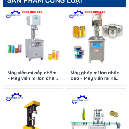
SẢN PHẨM CÙNG LOẠI
Máy viền mí nắp nhôm
Máy ghép mí lon chân
- Máy viền mí lon chân
cao - Máy viền mí nắp
cao, hiện đại
nhôm bán tự động