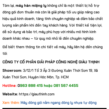
Tóm lại,
máy hàn miệng ly
không chỉ là một thiết bị hỗ trợ
đóng gói đơn thuần mà còn là giải pháp tối ưu giúp nâng cao
hiệu quả kinh doanh, tăng tính chuyên nghiệp và đảm bảo chất
lượng sản phẩm khi đến tay khách hàng. Với thiết kế tiện lợi,
dễ sử dụng và bảo trì, máy phù hợp với nhiều mô hình kinh
doanh khác nhau – từ quy mô nhỏ lẻ đến chuyên nghiệp.
Để biết them thông tin chi tiết về máy, hãy liên hệ đến chúng
tôi:
CÔNG TY CỔ PHẦN GIẢI PHÁP CÔNG NGHỆ GIÀU THỊNH
Showroom:
3/12/1 Tổ 3 Ấp 3 Đường Xuân Thới Sơn 19, Xã
Xuân Thới Sơn, Huyện Hóc Môn, Tp. HCM
Hotline:
0
963 888 415 hoặc 081 567 4455
Website:
https://giauthinh.com
Xem thêm:
Máy đóng gói nằm ngang đóng ly nhựa tự động